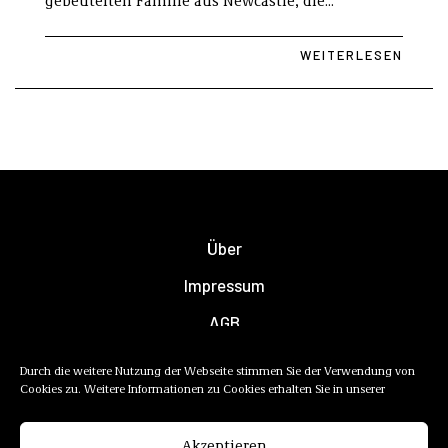
gebeutelten Familie aus Newcastle, die...
WEITERLESEN
Über
Impressum
AGB
Datenschutzerklärung
Durch die weitere Nutzung der Webseite stimmen Sie der Verwendung von
Cookies zu. Weitere Informationen zu Cookies erhalten Sie in unserer
Newsletter
Mediadaten
Akzeptieren