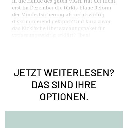
in die Hände des guten VfGH. Hat der nicht
erst im Dezember die türkis-blaue Reform
der Mindestsicherung als rechtswidrig
diskriminierend gekippt? Und kurz zuvor
das Kickl’sche Überwachungspaket für
verfassungswidrig erklärt? Eben!
JETZT WEITERLESEN?
DAS SIND IHRE
OPTIONEN.