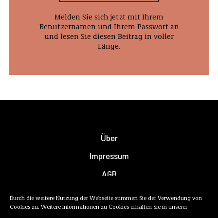
Melden Sie sich jetzt mit Ihrem
Benutzernamen und Ihrem Passwort an
und lesen Sie diesen Beitrag in voller
Länge.
Über
Impressum
AGB
Datenschutzerklärung
Durch die weitere Nutzung der Webseite stimmen Sie der Verwendung von
Cookies zu. Weitere Informationen zu Cookies erhalten Sie in unserer
Newsletter