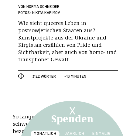
VON
NORMA SCHNEIDER
FOTOS: NIKITA KARIMOV
Wie sieht queeres Leben in
postsowjetischen Staaten aus?
Kunstprojekte aus der Ukraine und
Kirgistan erzählen von Pride und
Sichtbarkeit, aber auch von homo- und
transphober Gewalt.
3122 WÖRTER
~13 MINUTEN
X
Spenden
So lange ich denken kann, fiel es mir
schwer, mich als Mädchen oder Frau zu
bezeichnen. Diese Wörter stehen für
MONATLICH
JÄHRLICH
EINMALIG