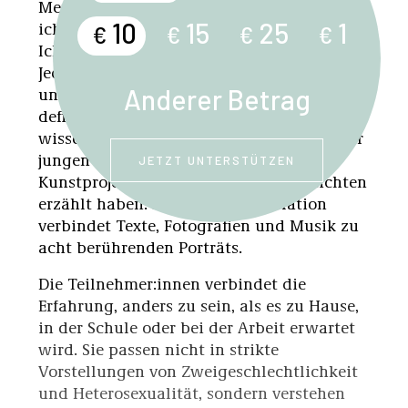
Merkmale und Anforderungen, mit denen
10
15
25
1
ich mich einfach nicht identifizieren kann.
€
€
€
€
Ich sehe Identität jetzt als ein Spektrum.
Jeder Mensch hat zu viele Schattierungen
Anderer Betrag
und Nuancen, um mit wenigen Begriffen
definiert zu werden. Man kann unmöglich
wissen, wie jemand ist.« Margo ist eine der
jungen Ukrainer:innen, die für das
JETZT UNTERSTÜTZEN
Kunstprojekt
Genderprism
ihre Geschichten
erzählt haben. Die Online-Installation
verbindet Texte, Fotografien und Musik zu
acht berührenden Porträts.
Die Teilnehmer:innen verbindet die
Erfahrung, anders zu sein, als es zu Hause,
in der Schule oder bei der Arbeit erwartet
wird. Sie passen nicht in strikte
Vorstellungen von Zweigeschlechtlichkeit
und Heterosexualität, sondern verstehen