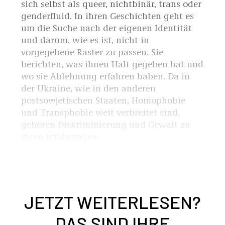
sich selbst als queer, nichtbinär, trans oder
genderfluid. In ihren Geschichten geht es
um die Suche nach der eigenen Identität
und darum, wie es ist, nicht in
vorgegebene Raster zu passen. Sie
berichten, was ihnen Halt gegeben hat und
wo sie Ablehnung erfahren haben. Da in
der Ukraine, wie in den anderen
postsowjetischen Staaten, Homophobie
und Transphobie weit verbreitet sind,
gehören Diskriminierung und Gewalt zu
ihren Erfahrungen.
JETZT WEITERLESEN?
DAS SIND IHRE