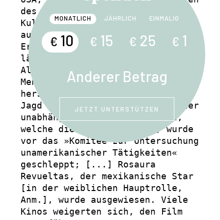
des McCarthyismus auf das 
MONATLICH
JÄHRLICH
EINMALIG
Kulturleben. Ein Beweis dafür ist 
auch der Film »Das Salz der 
10
15
25
1
€
€
€
€
Erde«, der jetzt in New York 
läuft. 

Allerdings wurde auf die 
Anderer Betrag
Menschen, die den Film 
herstellten, von allem Anbeginn 
Jagd gemacht. Der Vorsitzende der 
JETZT UNTERSTÜTZEN
unabhängigen Filmgesellschaft, 
welche diesen Film drehte, wurde 
vor das »Komitee zur Untersuchung 
unamerikanischer Tätigkeiten« 
geschleppt; [...] Rosaura 
Revueltas, der mexikanische Star 
[in der weiblichen Hauptrolle, 
Anm.], wurde ausgewiesen. Viele 
Kinos weigerten sich, den Film 