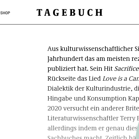
SHOP
Aus kulturwissenschaftlicher Si
Jahrhundert das am meisten re
publiziert hat. Sein Hit
Sacrifice
Rückseite das Lied
Love is a Ca
Dialektik der Kulturindustrie,
Hingabe und Konsumption Kapit
2020 versucht ein anderer Brite
Literaturwissenschaftler Terry 
allerdings indem er genau die
Sachbuches macht. Zeitlich hätt