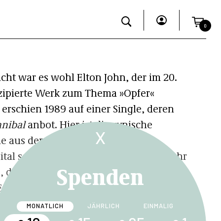
0
cht war es wohl Elton John, der im 20.
zipierte Werk zum Thema »Opfer«
erschien 1989 auf einer Single, deren
nnibal
anbot. Hier ist die zynische
X
 die aus dem unheiligen Bund von
al schlägt, kaum zu übersehen. Im Jahr
Spenden
, der marxistische
Eagleton, ebenfalls einen Hit zu landen,
sen Zynismus zum Thema seines
MONATLICH
JÄHRLICH
EINMALIG
e er es nicht besser treffen können,