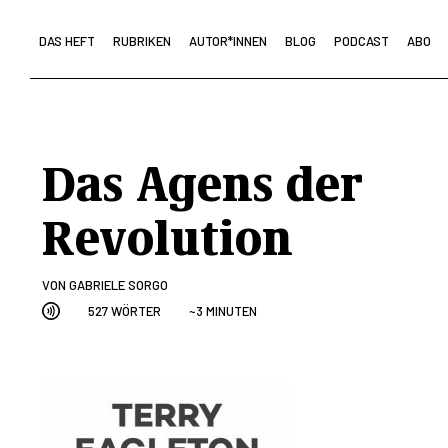
DAS HEFT
RUBRIKEN
AUTOR*INNEN
BLOG
PODCAST
ABO
Das Agens der
Revolution
VON
GABRIELE SORGO
527 WÖRTER
~3 MINUTEN