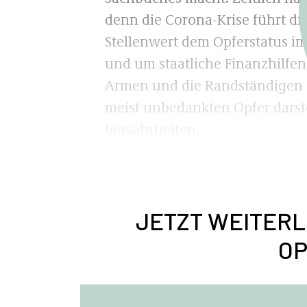
denn die Corona-Krise führt dr
Stellenwert dem Opferstatus 
und um staatliche Finanzhilfen
Armen und die Randständigen d
meist unbedankten Opfer darst
bewahrheiten.
JETZT WEITERL
OP