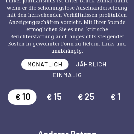
Linker Journalismus ist unter Druck. Zumal dann,
wenn er die schonungslose Auseinandersetzung
mit den herrschenden Verhältnissen profitablen
Anzeigengeschäften vorzieht. Mit Ihrer Spende
ermöglichen Sie es uns, kritische
Berichterstattung auch angesichts steigender
Kosten in gewohnter Form zu liefern. Links und
unabhängig.
MONATLICH
JÄHRLICH
EINMALIG
10
15
25
1
€
€
€
€
Anderer Betrag