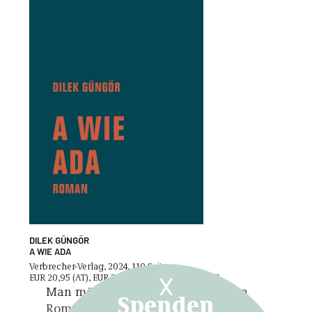
DILEK GÜNGÖR
A WIE ADA
Verbrecher-Verlag, 2024, 110 Seiten
EUR 20,95 (AT), EUR 20,00 (DE), CHF 29,90 (CH)
X
Man möchte Dilek Güngörs vierten
Spenden
Roman
A wie Ada
eine