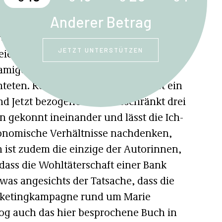
hlässigkeit und Selbstermächtigung.
Anderer Betrag
esiedelt ist Eva Rossmanns Erzählung –
JETZT UNTERSTÜTZEN
erlei Gestalt: in jener der Ich-
namigen Vorfahrin und schließlich in
hteten. Rossmanns stellenweise fast ein
nd Jetzt bezogener Text verschränkt drei
n gekonnt ineinander und lässt die Ich-
konomische Verhältnisse nachdenken,
 ist zudem die einzige der Autorinnen,
, dass die Wohltäterschaft einer Bank
 was angesichts der Tatsache, dass die
arketingkampagne rund um Marie
log auch das hier besprochene Buch in