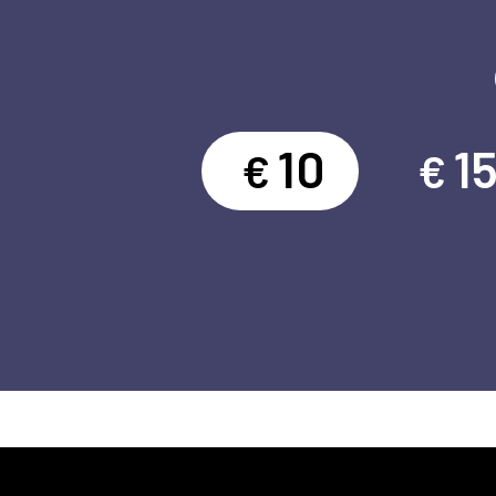
10
1
€
€