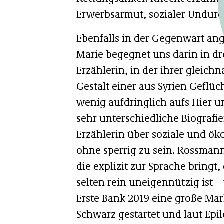
Erwerbsarmut, sozialer Undurc
Ebenfalls in der Gegenwart ang
Marie begegnet uns darin in drei
Erzählerin, in der ihrer gleich
Gestalt einer aus Syrien Geflüc
wenig aufdringlich aufs Hier u
sehr unterschiedliche Biografie
Erzählerin über soziale und ö
ohne sperrig zu sein. Rossmann
die explizit zur Sprache bringt
selten rein uneigennützig ist –
Erste Bank 2019 eine große M
Schwarz gestartet und laut Epi