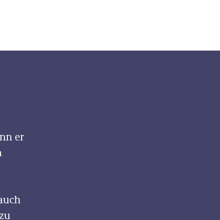
enn er
n
 auch
 zu