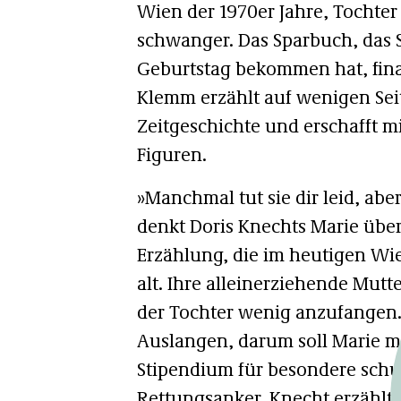
Wien der 1970er Jahre, Tochte
schwanger. Das Sparbuch, das 
Geburtstag bekommen hat, finan
Klemm erzählt auf wenigen Seit
Zeitgeschichte und erschafft m
Figuren.
»Manchmal tut sie dir leid, abe
denkt Doris Knechts Marie über
Erzählung, die im heutigen Wien
alt. Ihre alleinerziehende Mut
der Tochter wenig anzufangen. 
Auslangen, darum soll Marie mö
Stipendium für besondere schu
Rettungsanker. Knecht erzählt