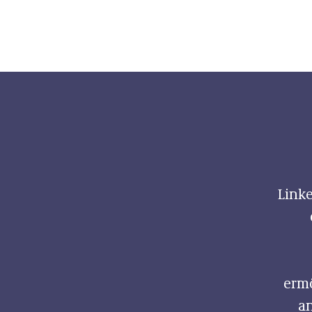
Linke
ermö
an