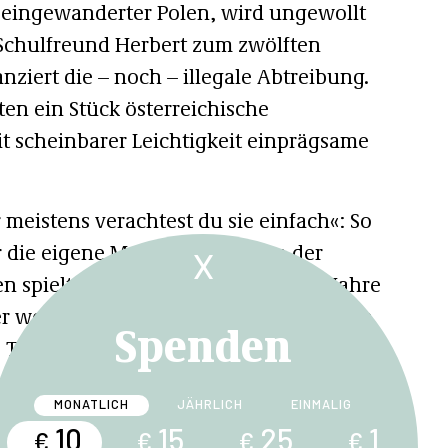
r eingewanderter Polen, wird ungewollt
Schulfreund Herbert zum zwölften
ziert die – noch – illegale Abtreibung.
en ein Stück österreichische
it scheinbarer Leichtigkeit einprägsame
r meistens verachtest du sie einfach«: So
 die eigene Mutter. Am Beginn der
X
 spielt, ist die ehrgeizige Marie 13 Jahre
ter weiß mit den schulischen Ambitionen
Spenden
Trotz Arbeit findet sie kaum ein
glichst bald Geld verdienen. Ein
MONATLICH
JÄHRLICH
EINMALIG
lische Leistungen wird für Marie zum
10
15
25
1
€
€
€
€
 eindringlich und unsentimental von