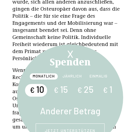
wurde, sich allen anderen anzuschließen,
gingen die Osteuropäer davon aus, dass die
Politik – die für sie eine Frage des
Engagements und der Mobilisierung war –
insgesamt beendet sei. Denn ohne
Gemeinschaft keine Politik. Individuelle
Freiheit wiederum ist gleichbedeutend mit
dem Primat und der Vormacht des
X
Spenden
Persönlichen.
Wenn ich mich über die Abschaffung der
Rechtsstaatlichkeit, des
MONATLICH
JÄHRLICH
EINMALIG
Konstitutionalismus und dergleichen
10
15
25
1
€
€
€
€
aufregen würde, dann würden die
Osteuropäer mich in Bezug auf die
Unterdrückung bürgerlicher Freiheiten
Anderer Betrag
fragen: »Wart ihr nicht jene, die 1989
gesagt haben, dass der Staat dazu da ist,
um uns vor seinen eigenen Interventionen
JETZT UNTERSTÜTZEN