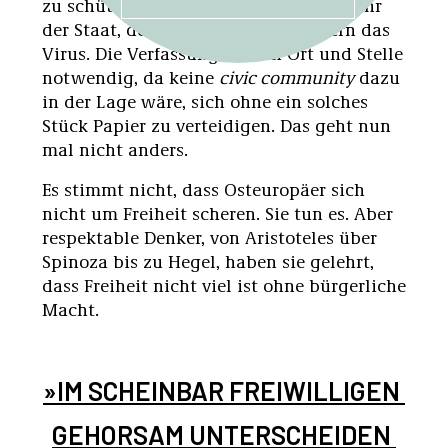
zu schützen?« Nur ist es jetzt nicht mehr
der Staat, der sich einmischt, sondern das
Virus. Die Verfassung war an Ort und Stelle
notwendig, da keine
civic community
dazu
in der Lage wäre, sich ohne ein solches
Stück Papier zu verteidigen. Das geht nun
mal nicht anders.
Es stimmt nicht, dass Osteuropäer sich
nicht um Freiheit scheren. Sie tun es. Aber
respektable Denker, von Aristoteles über
Spinoza bis zu Hegel, haben sie gelehrt,
dass Freiheit nicht viel ist ohne bürgerliche
Macht.
»IM SCHEINBAR FREIWILLIGEN 
GEHORSAM UNTERSCHEIDEN 