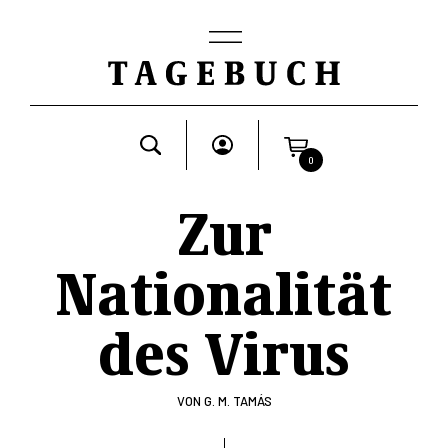
0
Zur
Nationalität
des Virus
VON
G. M. TAMÁS