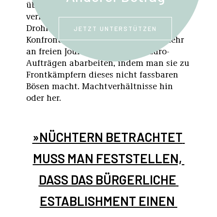
überall lauernden Gefahr. Zugleich
verhindert diese pathosgeladene
Drohkulisse jede tatsächliche
JETZT UNTERSTÜTZEN
Konfrontation. Man kann sich vielmehr
an freien Journalisten mit 150-Euro-
Aufträgen abarbeiten, indem man sie zu
Frontkämpfern dieses nicht fassbaren
Bösen macht. Machtverhältnisse hin
oder her.
»NÜCHTERN BETRACHTET 
MUSS MAN FESTSTELLEN, 
DASS DAS BÜRGERLICHE 
ESTABLISHMENT EINEN 