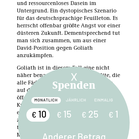
und ressourcenloses Dasein im
Untergrund. Ein dystopisches Szenario
für das deutschsprachige Feuilleton. Es
herrscht offenbar größte Angst vor einer
düsteren Zukunft. Dementsprechend tut
man sich zusammen, um aus einer
David-Position gegen Goliath
anzukämpfen.
Goliath ist in diesem Fall eine nicht
X
näher benannte geheime linke Elite, die
Spenden
alle Fäden in der Hand hält – egal ob
auf der Straße, im Parlament, im
öffentlich-rechtlichen Rundfunk oder im
MONATLICH
JÄHRLICH
EINMALIG
Kulturbetrieb. Immer wieder werden
einzelne Personen dieser Elite
10
15
25
1
€
€
€
€
zugeordnet, nie wird aufgelöst, wie sie
tatsächlich strukturiert ist. So bleibt das
Mysterium einer unsichtbaren und
Anderer Betrag