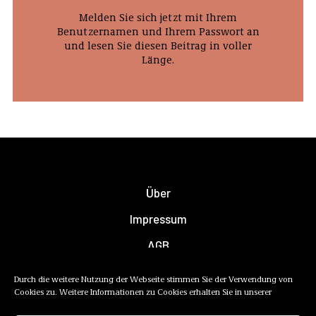
Melden Sie sich jetzt mit Ihrem
Benutzernamen und Ihrem Passwort an
und lesen Sie diesen Beitrag in voller
Länge.
Über
Impressum
AGB
Datenschutzerklärung
Durch die weitere Nutzung der Webseite stimmen Sie der Verwendung von
Cookies zu. Weitere Informationen zu Cookies erhalten Sie in unserer
Newsletter