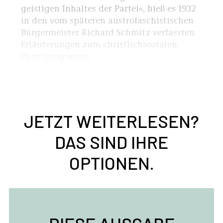
geistigen Inhaltes der Partei«, hieß es 1932
in den vom späteren austrofaschistischen
Bürgermeister Richard Schmitz verfassten
Erläuterungen zum christlichsozialen
Parteiprogramm.
JETZT WEITERLESEN?
DAS SIND IHRE
OPTIONEN.