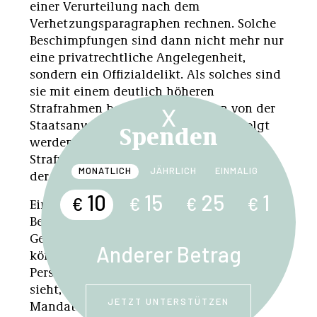
einer Verurteilung nach dem
Verhetzungsparagraphen rechnen. Solche
Beschimpfungen sind dann nicht mehr nur
eine privatrechtliche Angelegenheit,
sondern ein Offizialdelikt. Als solches sind
sie mit einem deutlich höheren
Strafrahmen bedroht und müssen von der
X
Staatsanwaltschaft von sich aus verfolgt
Spenden
werden. Die Verantwortung für die
Strafverfolgung liegt also nicht mehr bei
MONATLICH
JÄHRLICH
EINMALIG
der betroffenen Person.
10
15
25
1
€
€
€
€
Eine wesentliche Neuerung ist, dass
Betroffene von Hass im Netz durch das
Gesetz leichter zu ihrem Recht kommen
Anderer Betrag
können. Wer seine oder ihre
Persönlichkeitsrechte im Internet verletzt
sieht, kann ein sogenanntes
JETZT UNTERSTÜTZEN
Mandatsverfahren beim zuständigen