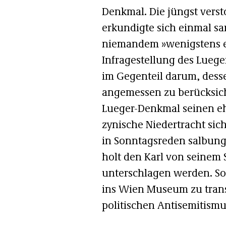
Denkmal. Die jüngst vers
erkundigte sich einmal sa
niemandem »wenigstens ein
Infragestellung des Lueg
im Gegenteil darum, desse
angemessen zu berücksich
Lueger-Denkmal seinen eh
zynische Niedertracht sic
in Sonntagsreden salbung
holt den Karl von seinem S
unterschlagen werden. So w
ins Wien Museum zu trans
politischen Antisemitismu