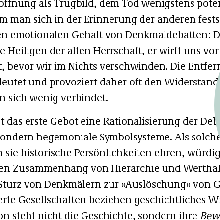
offnung als Trugbild, dem Tod wenigstens pote
 man sich in der Erinnerung der anderen festset
en emotionalen Gehalt von Denkmaldebatten: 
e Heiligen der alten Herrschaft, er wirft uns vor
bt, bevor wir im Nichts verschwinden. Die Entf
eutet und provoziert daher oft den Widerstand 
n sich wenig verbindet.
t das erste Gebot eine Rationalisierung der Deb
sondern hegemoniale Symbolsysteme. Als solche 
m sie historische Persönlichkeiten ehren, würdi
eren Zusammenhang von Hierarchie und Werthalt
 Sturz von Denkmälern zur »Auslöschung« von G
ierte Gesellschaften beziehen geschichtliches 
n steht nicht die Geschichte, sondern ihre
Bew