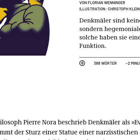
VON
FLORIAN WENNINGER
ILLUSTRATION: CHRISTOPH KLEI
Denkmäler sind kein
sondern hegemoniale
solche haben sie eine
Funktion.
388 WÖRTER
~2 MIN
ilosoph Pierre Nora beschrieb Denkmäler als »Ew
mt der Sturz einer Statue einer narzisstischen