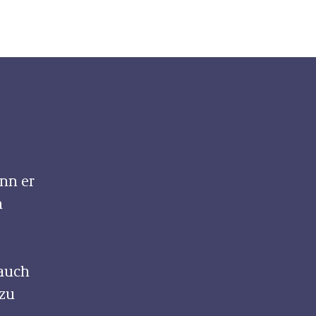
enn er
n
 auch
 zu