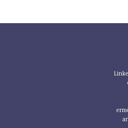
Linke
ermö
an