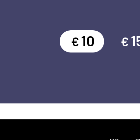
10
1
€
€