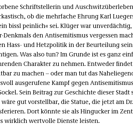
torbene Schriftstellerin und Auschwitzüberlebe
rkastisch, ob die mehrfache Ehrung Karl Lueger
 bissl peinlich« sei. Klüger war unverdächtig,
er-Denkmals den Antisemitismus vergessen mach
n Hass- und Hetzpolitik in der Beurteilung sein
tigen. Was also tun? Im Grunde ist es ganz ein
renden Charakter zu nehmen. Entweder findet 
htbar zu machen – oder man tut das Naheliegend
svoll ausgerufene Kampf gegen Antisemitismus 
ockel. Sein Beitrag zur Geschichte dieser Stadt
äre gut vorstellbar, die Statue, die jetzt am Dr
ferieren. Dort könnte sie als Hingucker im Zen
s wirklich wertvolle Dienste leisten.