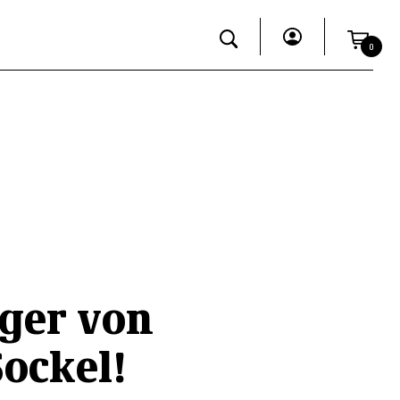
0
eger von
ockel!