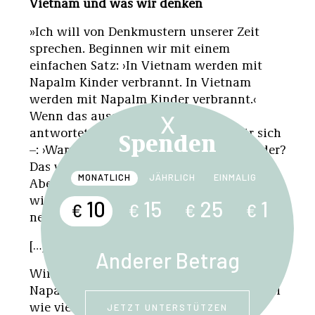
Vietnam und was wir denken
»Ich will von Denkmustern unserer Zeit
sprechen. Beginnen wir mit einem
einfachen Satz: ›In Vietnam werden mit
Napalm Kinder verbrannt. In Vietnam
werden mit Napalm Kinder verbrannt.‹
Wenn das ausgesprochen wird,
X
antworteten viele laut – oder leise, für sich
Spenden
–: ›Warum sagt man uns das immer wieder?
Das wissen wir doch schon ganz genau.‹
MONATLICH
JÄHRLICH
EINMALIG
Aber die Frage ist: Wissen sie es
wirklich
ganz genau
? Die Frage ist: Was
10
15
25
1
€
€
€
€
nennen wir für gewöhnlich
Wissen
?
[…]
Anderer Betrag
Wir alle wissen, daß in Vietnam mit
Napalm Kinder verbrannt werden, aber bei
wie vielen von uns ist das
JETZT UNTERSTÜTZEN