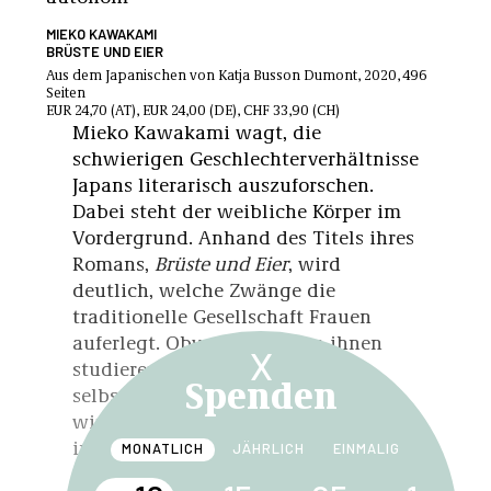
MIEKO KAWAKAMI
BRÜSTE UND EIER
Aus dem Japanischen von Katja Busson Dumont, 2020, 496
Seiten
EUR 24,70 (AT), EUR 24,00 (DE), CHF 33,90 (CH)
Mieko Kawakami wagt, die
schwierigen Geschlechterverhältnisse
Japans literarisch auszuforschen.
Dabei steht der weibliche Körper im
Vordergrund. Anhand des Titels ihres
Romans,
Brüste und Eier
, wird
deutlich, welche Zwänge die
traditionelle Gesellschaft Frauen
auferlegt. Obwohl viele von ihnen
X
studieren und von einem
Spenden
selbstbestimmten Leben träumen,
wird ihre wahre Berufung vor allem
in der Mutterrolle gesehen. Dazu
MONATLICH
JÄHRLICH
EINMALIG
müssen ihre Körper sexuellen Wert