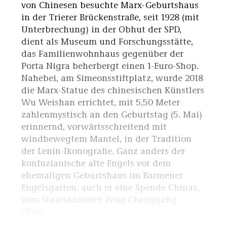
von Chinesen besuchte Marx-Geburtshaus
in der Trierer Brückenstraße, seit 1928 (mit
Unterbrechung) in der Obhut der SPD,
dient als Museum und Forschungsstätte,
das Familienwohnhaus gegenüber der
Porta Nigra beherbergt einen 1-Euro-Shop.
Nahebei, am Simeonsstiftplatz, wurde 2018
die Marx-Statue des chinesischen Künstlers
Wu Weishan errichtet, mit 5,50 Meter
zahlenmystisch an den Geburtstag (5. Mai)
erinnernd, vorwärtsschreitend mit
windbewegtem Mantel, in der Tradition
der Lenin-Ikonografie. Ganz anders der
konfuzianische alte Engels vor dem
ehemaligen Geburtshaus im Barmener
Engelsgarten, auch er eine Spende Chinas,
vom Staatskünstler Zeng Chenggang
(2014).