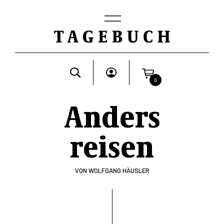
0
Anders
reisen
VON
WOLFGANG HÄUSLER