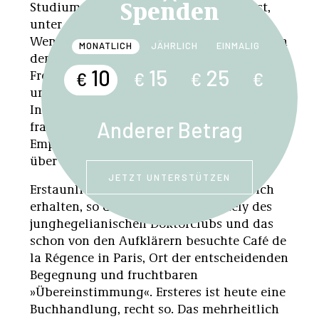
Spenden
Studium beziehungsweise Militärdienst,
unter dem Einfluss der revolutionären
Wende der Philosophie Hegels, bestimmten
MONATLICH
JÄHRLICH
EINMALIG
den parallelen Werdegang der späteren
10
15
25
Freunde, der mit Paris, Brüssel, Manchester
€
€
€
€
und London im Horizont von
Industriekapitalismus und Weltwirtschaft,
Anderer Betrag
französischem
Empire
und britischem
Empire stand, mit der globalen Perspektive
über den Atlantik.
JETZT UNTERSTÜTZEN
Erstaunlich viele Schauplätze haben sich
erhalten, so das Berliner Café Stehely des
junghegelianischen Doktorclubs und das
schon von den Aufklärern besuchte Café de
la Régence in Paris, Ort der entscheidenden
Begegnung und fruchtbaren
»Übereinstimmung«. Ersteres ist heute eine
Buchhandlung, recht so. Das mehrheitlich