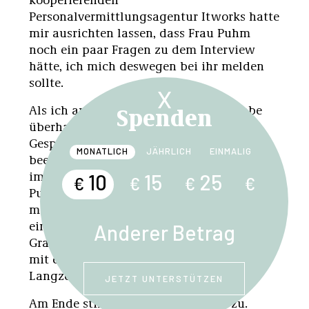
Personalvermittlungsagentur Itworks hatte
mir ausrichten lassen, dass Frau Puhm
noch ein paar Fragen zu dem Interview
hätte, ich mich deswegen bei ihr melden
sollte.
X
Spenden
Als ich anrief, sagte Frau Puhm, sie habe
überhaupt kein Interesse an einem
Gespräch. Sie sagte es deutlich. Ich war
MONATLICH
JÄHRLICH
EINMALIG
beeindruckt; und in einem Zwiespalt, denn
im Überreden lag ein Drängen. Michaela
10
15
25
€
€
€
€
Puhm war langzeitarbeitslos – das heißt
mehr als ein Jahr arbeitslos –, nun ist sie
eine Teilnehmerin des MAGMA-Projektes in
Anderer Betrag
Gramatneusiedl, ein Projekt des AMS, das
mit einer Jobgarantie für
Langzeitarbeitslose aufhorchen ließ.
JETZT UNTERSTÜTZEN
Am Ende stimmte Frau Puhm doch zu.