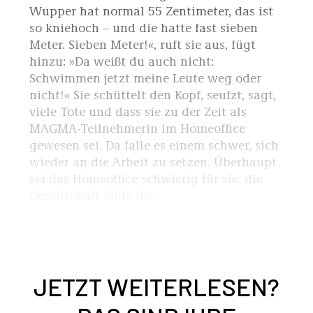
Wupper hat normal 55 Zentimeter, das ist
so kniehoch – und die hatte fast sieben
Meter. Sieben Meter!«, ruft sie aus, fügt
hinzu: »Da weißt du auch nicht:
Schwimmen jetzt meine Leute weg oder
nicht!« Sie schüttelt den Kopf, seufzt, sagt,
viele Tote und dass sie zu der Zeit als
MAGMA-Teilnehmerin im Homeoffice
gewesen sei. Da falle es einem schwer, sich
wieder an die Arbeit zu setzen. Überhaupt
sei das Homeoffice schwierig für sie, die
Gesellschaft fehle ihr.
JETZT WEITERLESEN?