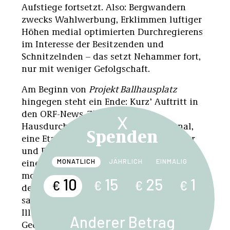
Aufstiege fortsetzt. Also: Bergwandern
zwecks Wahlwerbung, Erklimmen luftiger
Höhen medial optimierten Durchregierens
im Interesse der Besitzenden und
Schnitzelnden – das setzt Nehammer fort,
nur mit weniger Gefolgschaft.
Am Beginn von
Projekt Ballhausplatz
hingegen steht ein Ende: Kurz’ Auftritt in
den ORF-News
ZiB 2
infolge der
X
Hausdurchsuchungen bei ÖVP-Personal,
Spenden
eine Etappe seiner Rücktritte als Kanzler
und Parteichef Ende 2021. Das ist Auftakt
einer Archivmaterialrevue mit entspannt
MONATLICH
JÄHRLICH
EINMALIG
montiertem österreichischem und
10
15
25
1
€
€
€
€
deutschem TV-Material: Langbeins Gestus
sauberer Zusammenfassung und
Illustration arbeitet für ein »Kurz-Zeit-
Anderer Betrag
Gedächtnis« – Vergegenwärtigung der