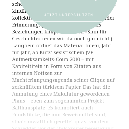
scheint’s endlos zurückliegenden »Ära« des
kindlichen Kanzlers, entgegen dem
JETZT UNTERSTÜTZEN
kollektiv schnellen Schwund bewahrender
Erinnerung. (Von einem Erinnern, das
Beziehungen knüpft, oder von »Sinn für
Geschichte« reden wir da noch gar nicht.)
Langbein ordnet das Material linear, Jahr
für Jahr, ab Kurz’ sexistischem JVP-
Aufmerksamkeits-Coup 2010 – mit
Kapiteltiteln in Form von Zitaten aus
internen Notizen zur
Machterlangungsagenda seiner Clique auf
zerknülltem türkisem Papier. Das hat die
Anmutung eines Makulatur gewordenen
Plans – eben zum sogenannten Projekt
Ballhausplatz. Es konnotiert auch
Fundstücke, die nun Beweismittel sind,
staatsanwaltlich gerettet quasi vor dem
Schredder, vor der ÖVP-Spurenbeseitigung