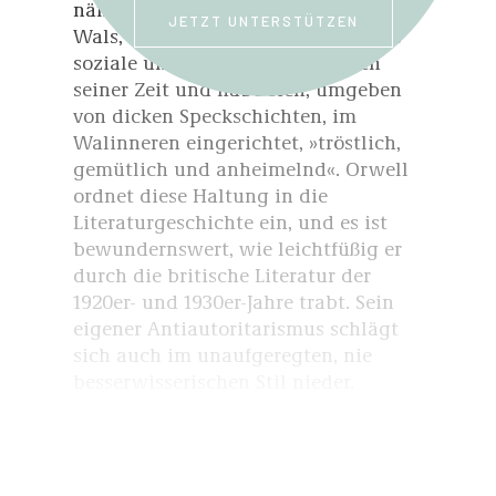
nämlich verstecke sich im Bauch des
JETZT UNTERSTÜTZEN
Wals, interessiere sich nicht für das
soziale und politische Geschehen
seiner Zeit und habe sich, umgeben
von dicken Speckschichten, im
Walinneren eingerichtet, »tröstlich,
gemütlich und anheimelnd«. Orwell
ordnet diese Haltung in die
Literaturgeschichte ein, und es ist
bewundernswert, wie leichtfüßig er
durch die britische Literatur der
1920er- und 1930er-Jahre trabt. Sein
eigener Antiautoritarismus schlägt
sich auch im unaufgeregten, nie
besserwisserischen Stil nieder.