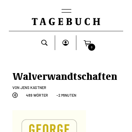
0
Walverwandtschaften
VON
JENS KASTNER
489 WÖRTER
~2 MINUTEN