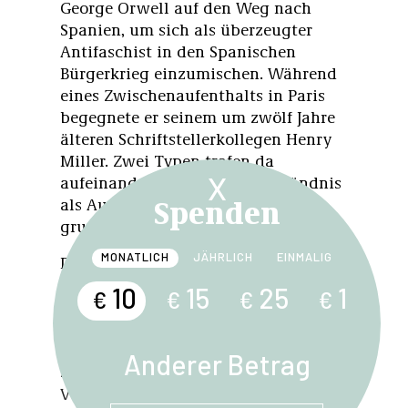
George Orwell auf den Weg nach
Spanien, um sich als überzeugter
Antifaschist in den Spanischen
Bürgerkrieg einzumischen. Während
eines Zwischenaufenthalts in Paris
begegnete er seinem um zwölf Jahre
älteren Schriftstellerkollegen Henry
Miller. Zwei Typen trafen da
X
aufeinander, deren Selbstverständnis
Spenden
als Autoren kaum
grundverschiedener sein konnte.
MONATLICH
JÄHRLICH
EINMALIG
Das macht Orwell in seinem später
geschriebenen Essay
Im Innern des
10
15
25
1
€
€
€
€
Wals
mehr als deutlich. Ganz
sachlich beschreibt er Millers
Haltung zur Welt als eine von
Anderer Betrag
»unüberbietbarer
Verantwortungslosigkeit«. Miller