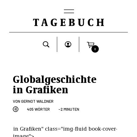
0
Globalgeschichte
in Grafiken
VON
GERNOT WALDNER
405 WÖRTER
~2 MINUTEN
in Grafiken" class="img-fluid book-cover-
image">