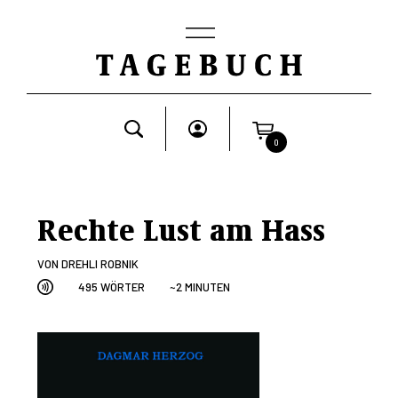
0
Rechte Lust am Hass
VON
DREHLI ROBNIK
495 WÖRTER
~2 MINUTEN