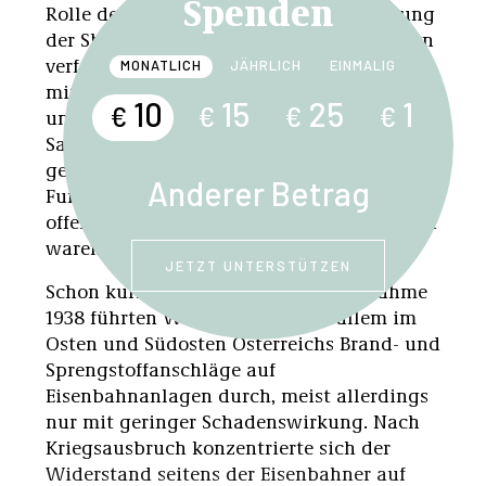
Spenden
Rolle der Reichsbahn für die Durchführung
der Shoah. Widerstand unter Eisenbahnern
verfolgten die Nationalsozialisten deshalb
MONATLICH
JÄHRLICH
EINMALIG
mit besonderer Härte, ohne ihn je ganz
10
15
25
1
€
€
€
€
unterdrücken zu können. Jeder
Sabotageakt, jede kritische Stimme
gefährdete nicht nur das »reibungslose
Anderer Betrag
Funktionieren« des NS-Staats, sondern
offenbarte, wie verletzlich seine Strukturen
waren.
JETZT UNTERSTÜTZEN
Schon kurz nach der NS-Machtübernahme
1938 führten Widerständige vor allem im
Osten und Südosten Österreichs Brand- und
Sprengstoffanschläge auf
Eisenbahnanlagen durch, meist allerdings
nur mit geringer Schadenswirkung. Nach
Kriegsausbruch konzentrierte sich der
Widerstand seitens der Eisenbahner auf