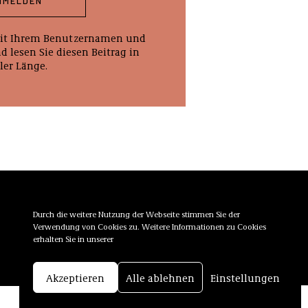
NMELDEN
 mit Ihrem Benutzernamen und
 lesen Sie diesen Beitrag in
ler Länge.
Durch die weitere Nutzung der Webseite stimmen Sie der
Mediadaten
Verwendung von Cookies zu. Weitere Informationen zu Cookies
erhalten Sie in unserer
Akzeptieren
Alle ablehnen
Einstellungen