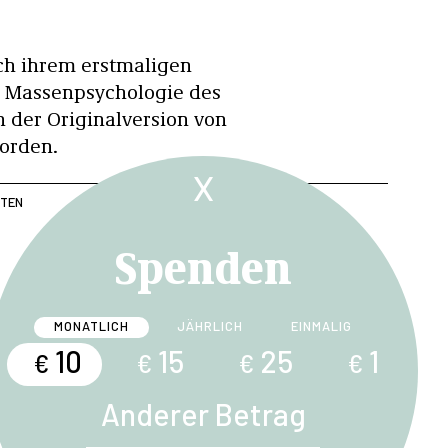
ch ihrem erstmaligen
s Massenpsychologie des
 der Originalversion von
orden.
X
UTEN
Spenden
MONATLICH
JÄHRLICH
EINMALIG
10
15
25
1
€
€
€
€
PSYCHOLOGIE DES FASCHISMUS
Anderer Betrag
33 Psychosozial Verlag, 2020, 280