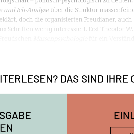
 und Ich-Analyse
über die Struktur massenfein
ärt, doch die organisierten Freudianer, auch d
en« Schriften wenig interessiert. Erst Theodor W
 Freudschen
Massenpsychologie
für ein Verstän
ITERLESEN? DAS SIND IHRE 
USGABE
EIN
EN