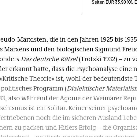
Seiten EUR 33,90 (Ö), 
udo-Marxisten, die in den Jahren 1925 bis 193
us Marxens und den biologischen Sigmund Freu
sonders
Das deutsche Rätsel
(Trotzki 1932) – zu v
 der erkannt hatte, dass die Psychoanalyse eine
 »Kritische Theorie« ist, wohl der bedeutendste
r politisches Programm (
Dialektischer Materiali
1933, also während der Agonie der Weimarer Rep
chismus ist ein Solitär. Keiner seiner psychoan
Vertriebenen noch die im sicheren Ausland Leb
nern zu packen und Hitlers Erfolg – die Organisa
efolgschaft – politisch-psychologisch zu deuten