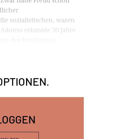
dlicher
ie sozialistischen, waren
. Adorno erkannte 30 Jahre
dnis des Faschismus.
OPTIONEN.
LOGGEN