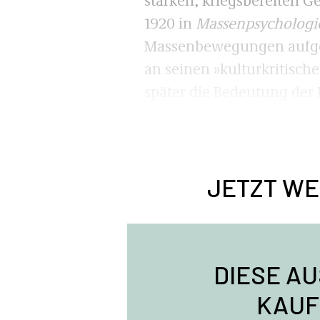
1920 in
Massenpsychologie
Massenbewegungen aufgekl
an seinen »kulturkritisch
später die Bedeutung der
JETZT WE
DIESE A
KAUF