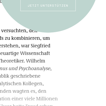
EUR 32,90 (D),CHF 41,90 (CH)
JETZT UNTERSTÜTZEN
5 versuchten, den
ds zu kombinieren, um
erstehen, war Siegfried
 neuartige Wissenschaft
 Theoretiker. Wilhelm
smus und Psychoanalyse
,
ublik geschriebene
alytischen Kollegen,
enden wagten es, den
tion einer viele Millionen
. Zwar hatte Freud schon