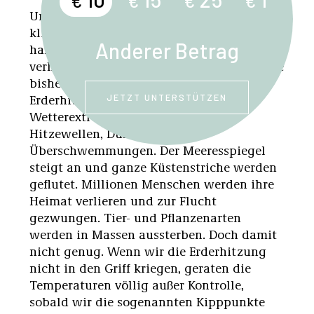
€
€
€
€
Uns bleiben nur mehr neun Jahre, um die
klimaschädlichen Emissionen weltweit zu
Anderer Betrag
halbieren und damit Klimakatastrophen zu
verhindern. Wenn wir so weitermachen wie
bisher, hat das fatale Folgen: Bei einer
Erderhitzung von 2,4 Grad nehmen die
JETZT UNTERSTÜTZEN
Wetterextreme massiv zu und damit
Hitzewellen, Dürren und
Überschwemmungen. Der Meeresspiegel
steigt an und ganze Küstenstriche werden
geflutet. Millionen Menschen werden ihre
Heimat verlieren und zur Flucht
gezwungen. Tier- und Pflanzenarten
werden in Massen aussterben. Doch damit
nicht genug. Wenn wir die Erderhitzung
nicht in den Griff kriegen, geraten die
Temperaturen völlig außer Kontrolle,
sobald wir die sogenannten Kipppunkte