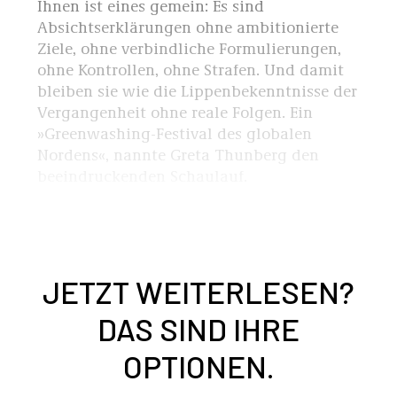
Ihnen ist eines gemein: Es sind
Absichtserklärungen ohne ambitionierte
Ziele, ohne verbindliche Formulierungen,
ohne Kontrollen, ohne Strafen. Und damit
bleiben sie wie die Lippenbekenntnisse der
Vergangenheit ohne reale Folgen. Ein
»Greenwashing-Festival des globalen
Nordens«, nannte Greta Thunberg den
beeindruckenden Schaulauf.
JETZT WEITERLESEN?
DAS SIND IHRE
OPTIONEN.