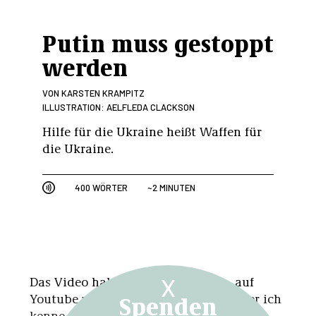
Putin muss gestoppt
werden
VON
KARSTEN KRAMPITZ
ILLUSTRATION: AELFLEDA CLACKSON
Hilfe für die Ukraine heißt Waffen für
die Ukraine.
400 WÖRTER
~2 MINUTEN
X
Das Video habe ich nicht gesehen, auf
Spenden
Youtube wurde es sofort gelöscht. Aber ich
kenne den Bericht der Kollegen vom