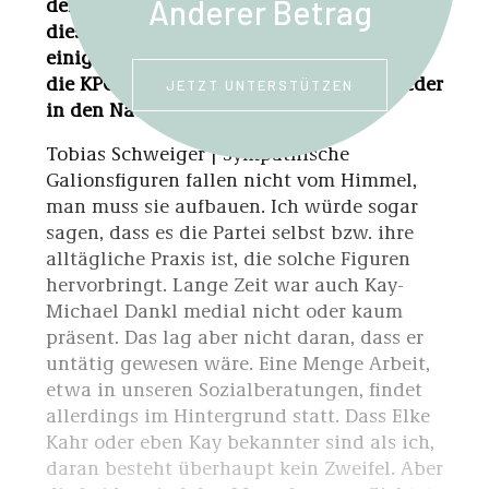
den Bekanntheits- und Sympathiewerten
Anderer Betrag
dieser beiden Personen trennt dich doch
einiges. Bist du der richtige Kandidat, um
die KPÖ nach fast sechs Jahrzehnten wieder
JETZT UNTERSTÜTZEN
in den Nationalrat zu führen?
Tobias Schweiger | Sympathische
Galionsfiguren fallen nicht vom Himmel,
man muss sie aufbauen. Ich würde sogar
sagen, dass es die Partei selbst bzw. ihre
alltägliche Praxis ist, die solche Figuren
hervorbringt. Lange Zeit war auch Kay-
Michael Dankl medial nicht oder kaum
präsent. Das lag aber nicht daran, dass er
untätig gewesen wäre. Eine Menge Arbeit,
etwa in unseren Sozialberatungen, findet
allerdings im Hintergrund statt. Dass Elke
Kahr oder eben Kay bekannter sind als ich,
daran besteht überhaupt kein Zweifel. Aber