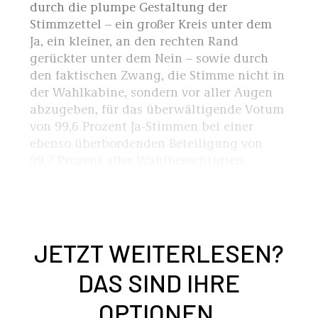
durch die plumpe Gestaltung der
Stimmzettel – ein großer Kreis unter dem
Ja, ein kleiner, an den rechten Rand
gerückter unter dem Nein – sowie durch
den faktischen Zwang, die Stimme nicht in
der Wahlkabine, sondern vor aller Augen
abzugeben, für das überwältigende Votum
von 99,6 Prozent Ja-Stimmen bei einer
ebenso überbordenden Beteiligung von
99,7 Prozent aller Wahlberechtigten.
JETZT WEITERLESEN?
DAS SIND IHRE
OPTIONEN.