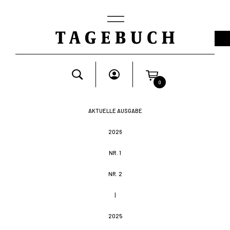
0
AKTUELLE AUSGABE
2026
NR. 1
NR. 2
|
2025