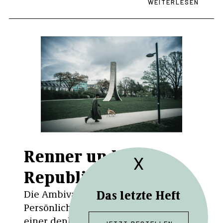
WEITERLESEN
Renner und die
X
Republiken
Die Ambivalenz der politischen
Das letzte Heft
Persönlichkeit Karl Renner lädt zu
einer denkmalkundl...